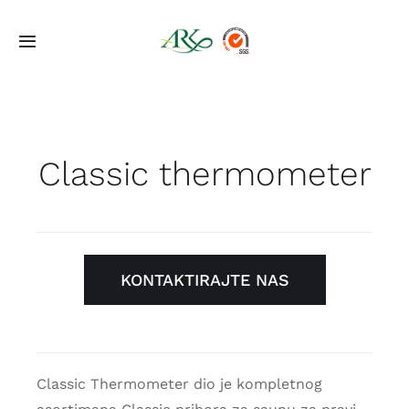
Skip
to
Toggle
content
Navigation
Početna
Ponuda
Classic thermometer
Projekti
O Nama
KONTAKTIRAJTE NAS
Kontakt
Classic Thermometer dio je kompletnog