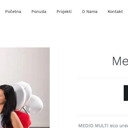
Početna
Ponuda
Projekti
O Nama
Kontakt
Me
MEDIO MULTI eco uređa