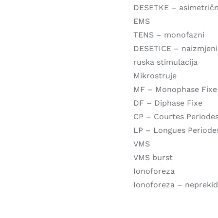
DESETKE – asimetrič
EMS
TENS – monofazni
DESETICE – naizmjen
ruska stimulacija
Mikrostruje
MF – Monophase Fixe
DF – Diphase Fixe
CP – Courtes Periode
LP – Longues Periode
VMS
VMS burst
Ionoforeza
Ionoforeza – nepreki