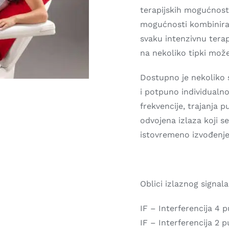
terapijskih mogućnost
mogućnosti kombiniran
svaku intenzivnu tera
na nekoliko tipki može
Dostupno je nekoliko 
i potpuno individual
frekvencije, trajanja p
odvojena izlaza koji 
istovremeno izvođenje d
Oblici izlaznog signala
IF – Interferencija 4 
IF – Interferencija 2 