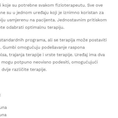
i koje su potrebne svakom fizioterapeutu. Sve ove
e su u jednom uređaju koji je iznimno koristan za
piju usmjerenu na pacijenta. Jednostavnim pritiskom
te odabrati optimalnu terapiju.
standardnih programa, ali se terapija može postaviti
no. Gumbi omogućuju podešavanje raspona
ulsa, trajanja terapije i vrste terapije. Uređaj ima dva
se mogu potpuno neovisno podesiti, omogućujući
vije različite terapije.
:
puna
puna