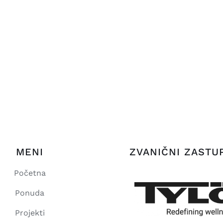
MENI
ZVANIČNI ZASTU
Početna
Ponuda
Projekti