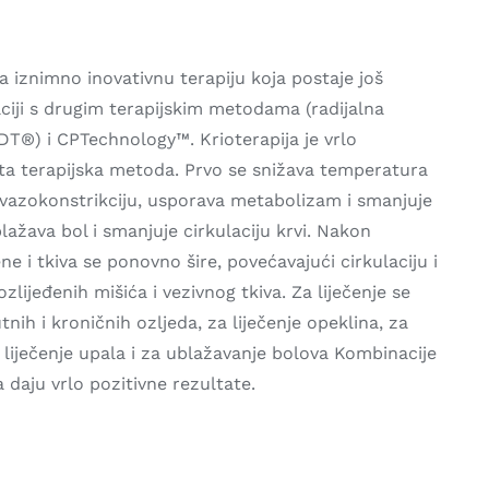
ja iznimno inovativnu terapiju koja postaje još
ciji s drugim terapijskim metodama (radijalna
T®) i CPTechnology™. Krioterapija je vrlo
ita terapijska metoda. Prvo se snižava temperatura
e vazokonstrikciju, usporava metabolizam i smanjuje
blažava bol i smanjuje cirkulaciju krvi. Nakon
ne i tkiva se ponovno šire, povećavajući cirkulaciju i
lijeđenih mišića i vezivnog tkiva. Za liječenje se
utnih i kroničnih ozljeda, za liječenje opeklina, za
 liječenje upala i za ublažavanje bolova Kombinacije
a daju vrlo pozitivne rezultate.