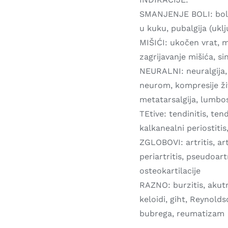
SMANJENJE BOLI: bol u
u kuku, pubalgija (uklju
MIŠIĆI: ukočen vrat, mi
zagrijavanje mišića, s
NEURALNI: neuralgija,
neurom, kompresije živ
metatarsalgija, lumbo
TEtive: tendinitis, ten
kalkanealni periostitis
ZGLOBOVI: artritis, a
periartritis, pseudoart
osteokartilacije
RAZNO: burzitis, akutn
keloidi, giht, Reynold
bubrega, reumatizam