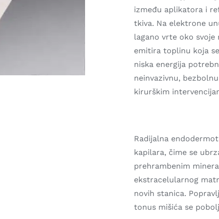
između aplikatora i r
tkiva. Na elektrone un
lagano vrte oko svoje
emitira toplinu koja s
niska energija potrebna
neinvazivnu, bezbolnu,
kirurškim intervencija
Radijalna endodermot
kapilara, čime se ubrz
prehrambenim minerali
ekstracelularnog matri
novih stanica. Popravl
tonus mišića se pobol