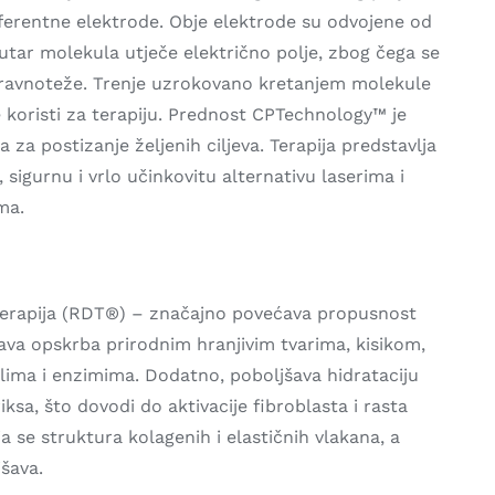
eferentne elektrode. Obje elektrode su odvojene od
utar molekula utječe električno polje, zbog čega se
 ravnoteže. Trenje uzrokovano kretanjem molekule
e koristi za terapiju. Prednost CPTechnology™ je
 za postizanje željenih ciljeva. Terapija predstavlja
 sigurnu i vrlo učinkovitu alternativu laserima i
ma.
erapija (RDT®) – značajno povećava propusnost
ava opskrba prirodnim hranjivim tvarima, kisikom,
ma i enzimima. Dodatno, poboljšava hidrataciju
ksa, što dovodi do aktivacije fibroblasta i rasta
ja se struktura kolagenih i elastičnih vlakana, a
jšava.