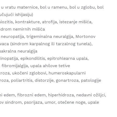
 vratu maternice, bol u ramenu, bol u zglobu, bol
čujući ishijasiju)
ozitis, kontrakture, atrofija, istezanje mišića,
indrom nemirnih mišića
 neuropatija, trigeminalna neuralgija, Mortonov
aca (sindrom karpalnog ili tarzalnog tunela),
sakralna neuralgija
dinopatija, epikondilitis, epitrohlearna upala,
, fibromijalgija, upala ahilove tetive
rtroza, ukočeni zglobovi, humeroskapularni
roza, poliartritis, distorzije, gonartroza, patologije
i edem, fibrozni edem, hiperhidroza, nedavni ožiljci,
sov sindrom, psorijaza, umor, otečene noge, upale