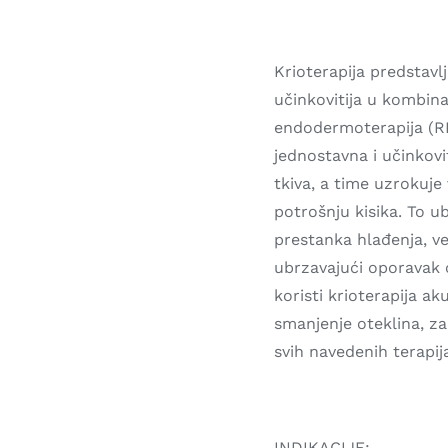
Krioterapija predstavl
učinkovitija u kombina
endodermoterapija (RD
jednostavna i učinkov
tkiva, a time uzrokuj
potrošnju kisika. To u
prestanka hlađenja, ve
ubrzavajući oporavak oz
koristi krioterapija ak
smanjenje oteklina, za
svih navedenih terapij
INDIKACIJE: