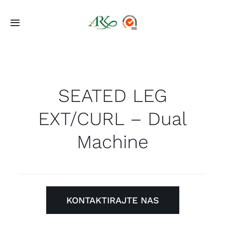
Skip
to
Toggle
content
Navigation
Početna
Ponuda
SEATED LEG
EXT/CURL – Dual
Projekti
Machine
O Nama
Kontakt
KONTAKTIRAJTE NAS