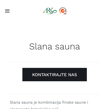
Skip
to
Toggle
content
Navigation
Početna
Ponuda
Slana sauna
Projekti
O Nama
KONTAKTIRAJTE NAS
Kontakt
Slana sauna je kombinacija finske saune i