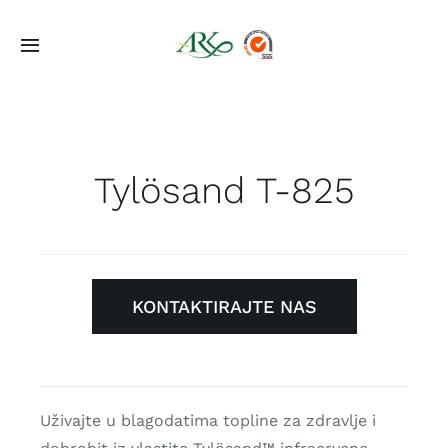
Skip
to
Toggle
content
Navigation
Početna
Ponuda
Tylösand T-825
Projekti
O Nama
KONTAKTIRAJTE NAS
Kontakt
Uživajte u blagodatima topline za zdravlje i