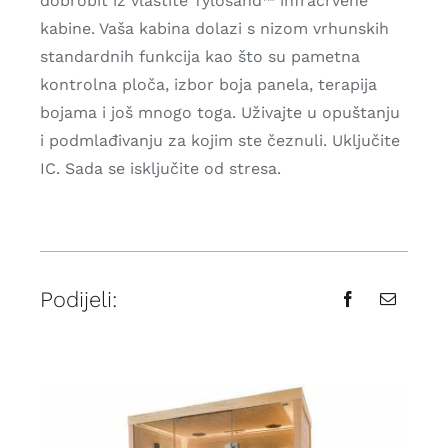
dobrobit iz vlastite Tylösand™ infracrvene
kabine. Vaša kabina dolazi s nizom vrhunskih
standardnih funkcija kao što su pametna
kontrolna ploča, izbor boja panela, terapija
bojama i još mnogo toga. Uživajte u opuštanju
i podmlađivanju za kojim ste čeznuli. Uključite
IC. Sada se isključite od stresa.
Podijeli: