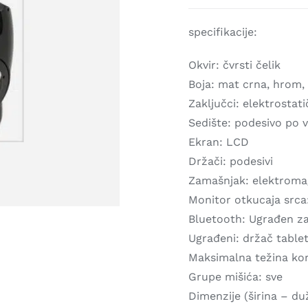
specifikacije:
Okvir: čvrsti čelik
Boja: mat crna, hrom,
Zaključci: elektrostat
Sedište: podesivo po v
Ekran: LCD
Držači: podesivi
Zamašnjak: elektroma
Monitor otkucaja srca
Bluetooth: Ugrađen za
Ugrađeni: držač tablet
Maksimalna težina kor
Grupe mišića: sve
Dimenzije (širina – du