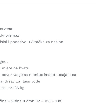
 crvena
ički premaz
isini i podesivo u 3 tačke za naslon
gnet
: mjere na hvatu
 povezivanje sa monitorima otkucaja srca
a, držač za flašu vode
isnika: 136 kg
žina – visina u cm): 92 – 153 – 138