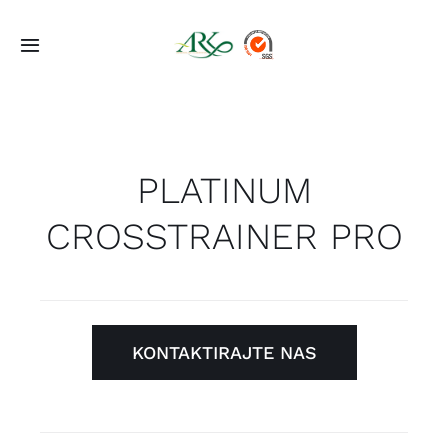
Skip
to
Toggle
content
Navigation
Početna
Ponuda
PLATINUM
CROSSTRAINER PRO
Projekti
O Nama
KONTAKTIRAJTE NAS
Kontakt