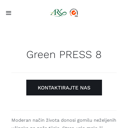
Skip
to
Toggle
content
Navigation
Početna
Ponuda
Green PRESS 8
Projekti
O Nama
KONTAKTIRAJTE NAS
Kontakt
Moderan način života donosi gomilu neželjenih