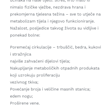
učinaka na naše tijelo. Stres, vrlo malo ili
nimalo fizičke vježbe, nezdrava hrana i
prekomjerna tjelesna težina – sve to utječe na
metabolizam tijela i njegovo funkcioniranje.
Nažalost, posljedice takvog života su vidljive i
ponekad bolne:
Poremećaj cirkulacije – trbuščić, bedra, kukovi
i stražnjica
najviše zahvaćeni dijelovi tijela;
Nakupljanje metaboličkih otpadnih produkata
koji uzrokuju proliferaciju
vezivnog tkiva;
Povećanje broja i veličine masnih stanica;
edem nogu;
Proširene vene.