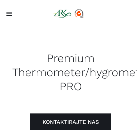
Skip
to
Toggle
content
Navigation
Početna
Ponuda
Premium
Thermometer/hygrome
Projekti
PRO
O Nama
Kontakt
KONTAKTIRAJTE NAS